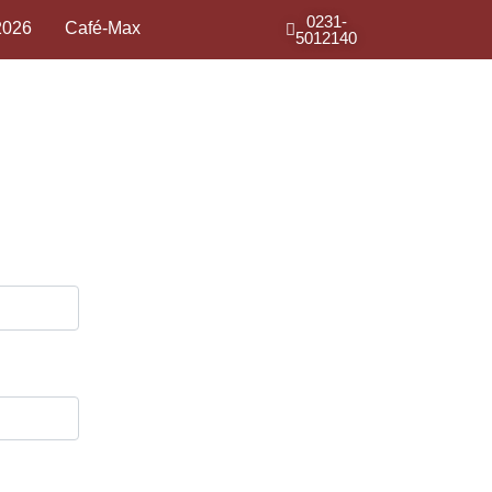
0231-
2026
Café-Max
5012140